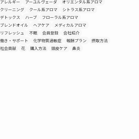
アレルギー
アーユルヴェーダ
オリエンタル系アロマ
クリーニング
クール系アロマ
シトラス系アロマ
デトックス
ハーブ
フローラル系アロマ
ブレンドオイル
ヘアケア
メディカルアロマ
リフレッシュ
不眠
会員登録
会社紹介
働き・サポート
化学物質過敏症
報酬プラン
摂取方法
社会貢献
花
購入方法
頭皮ケア
鼻炎