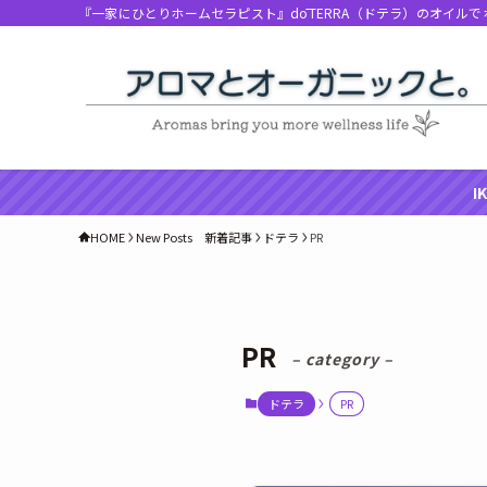
『一家にひとりホームセラピスト』dōTERRA（ドテラ）のオイル
I
HOME
New Posts 新着記事
ドテラ
PR
PR
– category –
ドテラ
PR