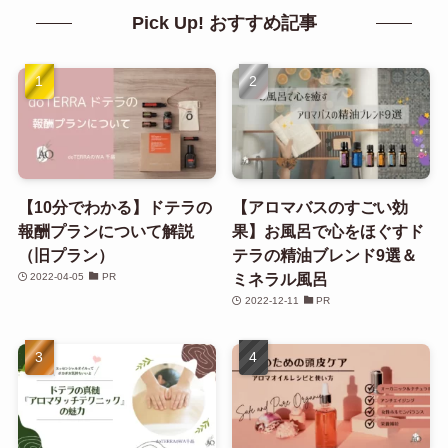
Pick Up! おすすめ記事
【10分でわかる】ドテラの
【アロマバスのすごい効
報酬プランについて解説
果】お風呂で心をほぐすド
（旧プラン）
テラの精油ブレンド9選＆
ミネラル風呂
2022-04-05
PR
2022-12-11
PR