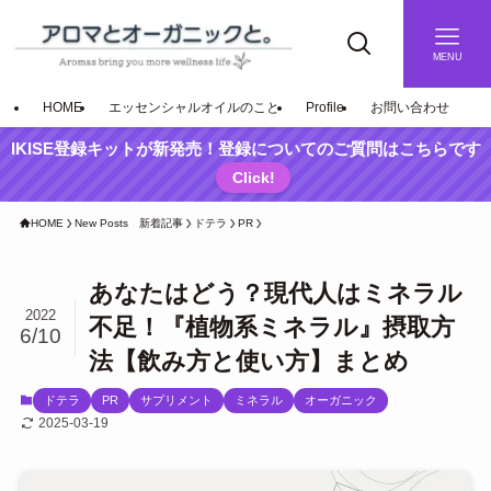
MENU
HOME
エッセンシャルオイルのこと
Profile
お問い合わせ
IKISE登録キットが新発売！登録についてのご質問はこちらです
Click!
HOME
New Posts 新着記事
ドテラ
PR
あなたはどう？現代人はミネラル
2022
不足！『植物系ミネラル』摂取方
6/10
法【飲み方と使い方】まとめ
ドテラ
PR
サプリメント
ミネラル
オーガニック
2025-03-19