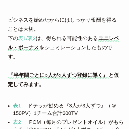
ビシネスを始めたからにはしっかり報酬を得る
ことは大切。

下の
表1/表2
は、得られる可能性のある
ユニレベ
ル・ボーナス
をシュミレーションしたもので
す。

『半年間ごとに○人が○人ずつ登録に導く』
と仮
定してみます。
表1
ドテラが勧める『3人が3人ずつ』（＠
150PV）1チーム合計600TV
表2
POM（毎月のプレゼントオイル）がもら