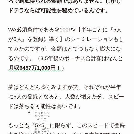
ろで到底得られる金額ではありません。しかし
ドテラならば可能性を秘めているんです。 
WA必須条件である＠100PV【半年ごとに『5人
が5人』を登録に導く】のシュミレーションもし
てみたのですが、金額はとてつもなく膨大にな
るのです。（3.5年後のボーナス合計額はなんと
月収6457万1,000円！
）

夢はどんどん膨らみますが笑、それぞれが半年
に5人の登録となると、人数が増えた分、スピー
ドは落ちる可能性は高いです。

エッセンシ
ャルオイル
のこと
もっとも『5×5』に限らず、このスピードで登録
ドテラのご
紹介につい