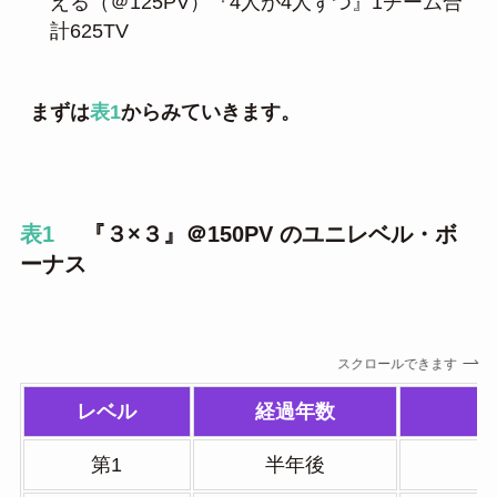
える（＠125PV）『4人が4人ずつ』1チーム合
計625TV
まずは
表1
からみていきます。
表1
『３×３』＠150PV のユニレベル・ボ
ーナス
スクロールできます
レベル
経過年数
第1
半年後