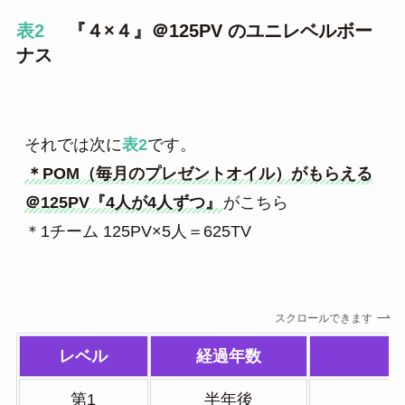
表2
『４×４』＠125PV のユニレベルボー
ナス
それでは次に
表2
＊POM（毎月のプレゼントオイル）がもらえる
＠125PV『4人が4人ずつ』
がこちら

＊1チーム 125PV×5人＝625TV
スクロールできます
レベル
経過年数
第1
半年後